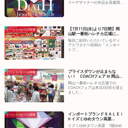
リーデザイナーの作品を高価買…
【7月11日(水)より7日間】岡
イベント/セール情報
山駅一番街ハレチカ広場に…
毎回ご好評いただいているディ
アスワタナベ恒例の「インポー
トブ…
プライスダウンが止まらな
イベント/セール情報
い！ COACHフェア in 岡山…
岡山一番街ハレチカ広場での
COACHフェアは本日3日目を迎え
ました…
インポートブランドＳＡＬＥ i
イベント/セール情報
n イズミゆめタウン高梁…
イズミゆめタウン高梁 1階ゆめ