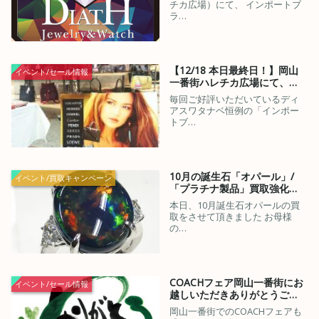
チカ広場）にて、 インポートブ
ラ…
【12/18 本日最終日！】岡山
イベント/セール情報
一番街ハレチカ広場にて、…
毎回ご好評いただいているディ
アスワタナベ恒例の「インポー
トブ…
10月の誕生石「オパール」/
イベント/買取キャンペーン
「プラチナ製品」買取強化…
本日、10月誕生石オパールの買
取をさせて頂きました お母様
の…
COACHフェア岡山一番街にお
イベント/セール情報
越しいただきありがとうご…
岡山一番街でのCOACHフェアも