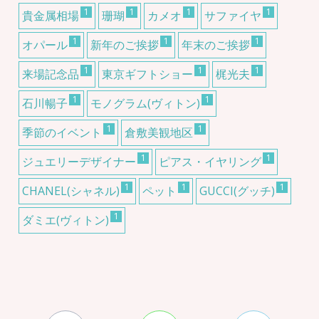
1
1
1
1
貴金属相場
珊瑚
カメオ
サファイヤ
1
1
1
オパール
新年のご挨拶
年末のご挨拶
1
1
1
来場記念品
東京ギフトショー
梶光夫
1
1
石川暢子
モノグラム(ヴィトン)
1
1
季節のイベント
倉敷美観地区
1
1
ジュエリーデザイナー
ピアス・イヤリング
1
1
1
CHANEL(シャネル)
ペット
GUCCI(グッチ)
1
ダミエ(ヴィトン)