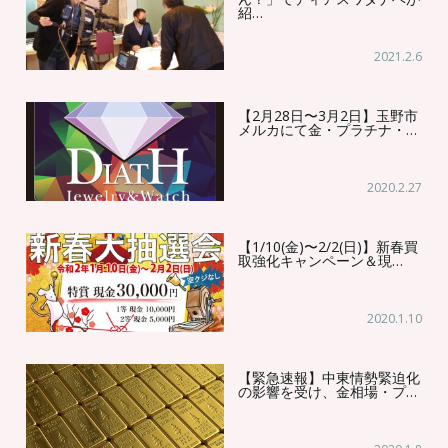
紹…
2021.2.6
【2月28日〜3月2日】玉野市
メルカにて金・プラチナ・…
2020.2.27
【1/10(金)〜2/2(日)】新春買
取強化キャンペーン＆現…
2020.1.10
【緊急速報】中東情勢緊迫化
の影響を受け、金相場・プ…