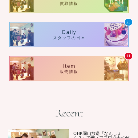
買取情報
23
Daily
スタッフの日々
11
Item
販売情報
Recent
OHK岡山放送「なんしょ
ん？」でディアスワタナベが