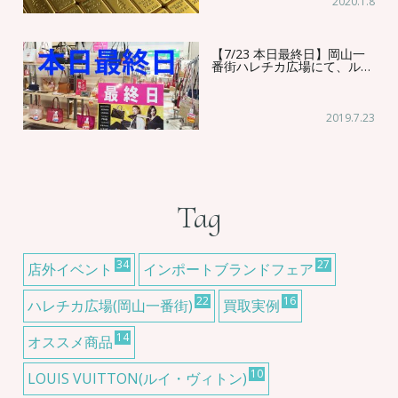
2020.1.8
【7/23 本日最終日】岡山一
番街ハレチカ広場にて、ル…
2019.7.23
Tag
34
27
店外イベント
インポートブランドフェア
22
16
ハレチカ広場(岡山一番街)
買取実例
14
オススメ商品
10
LOUIS VUITTON(ルイ・ヴィトン)