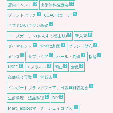
10
10
店内イベント
出張無料査定会
9
9
ブランドバッグ
COACH(コーチ)
8
イズミゆめタウン高梁
7
6
ローズガーデン(さんすて福山駅)
新入荷
5
4
3
ダイヤモンド
宝塚歌劇団
ブランド財布
3
3
3
3
メンズ
サファイア
パール・真珠
指輪
3
3
2
2
USED
エメラルド
岡山
倉敷
2
2
高価現金買取
宝石店
2
インポートブランドフェア、出張無料査定会
2
2
生前整理・遺品整理
DIY
1
Marc Jacobs(マーク・ジェイコブス)