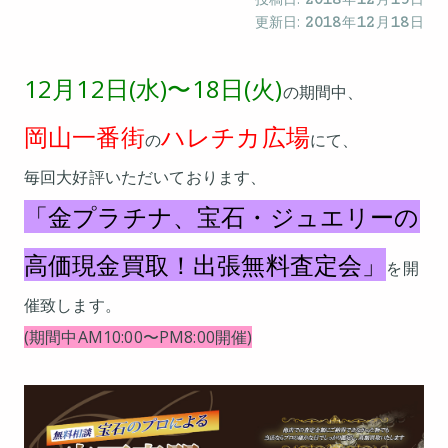
更新日:
2018
年
12
月
18
日
12月12日(水)〜18日(火)
の期間中、
岡山一番街
ハレチカ広場
の
にて、
毎回大好評いただいております、
「金プラチナ、宝石・ジュエリーの
高価現金買取！出張無料査定会」
を開
催致します。
(期間中AM10:00〜PM8:00開催)