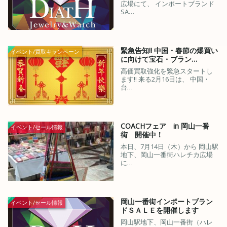
広場にて、 インポートブランド
SA…
緊急告知!! 中国・春節の爆買い
イベント/買取キャンペーン
に向けて宝石・ブラン…
高価買取強化を緊急スタートし
ます!! 来る2月16日は、 中国・
台…
COACHフェア in 岡山一番
イベント/セール情報
街 開催中！
本日、7月14日（木）から 岡山駅
地下、岡山一番街ハレチカ広場
に…
岡山一番街インポートブラン
イベント/セール情報
ドＳＡＬＥを開催します
岡山駅地下、岡山一番街（ハレ