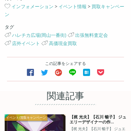
インフォメーション
>
イベント情報
>
買取キャンペー
ン
タグ
ハレチカ広場(岡山一番街)
出張無料査定会
店外イベント
高価現金買取
この記事をシェアする






関連記事
【梶 光夫】【石川 暢子】 ジュ
イベント/買取キャンペーン
エリーデザイナーの作…
【梶 光夫】【石川 暢子】 ジュエ