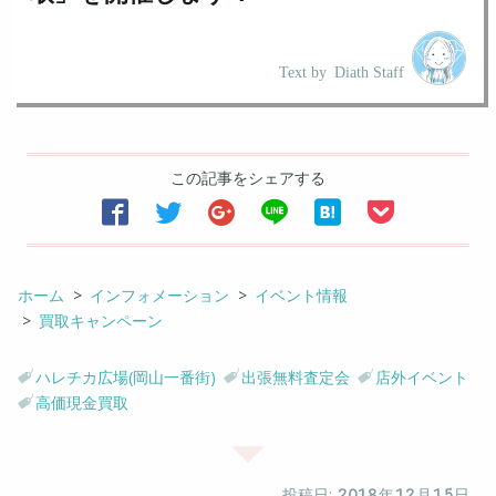
Text by
Diath Staff
この記事をシェアする






ホーム
インフォメーション
イベント情報
買取キャンペーン
ハレチカ広場(岡山一番街)
出張無料査定会
店外イベント
高価現金買取
投稿日:
2018
年
12
月
15
日