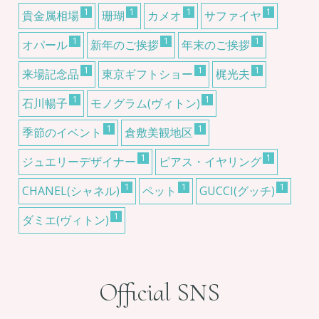
1
1
1
1
貴金属相場
珊瑚
カメオ
サファイヤ
1
1
1
オパール
新年のご挨拶
年末のご挨拶
1
1
1
来場記念品
東京ギフトショー
梶光夫
1
1
石川暢子
モノグラム(ヴィトン)
1
1
季節のイベント
倉敷美観地区
1
1
ジュエリーデザイナー
ピアス・イヤリング
1
1
1
CHANEL(シャネル)
ペット
GUCCI(グッチ)
1
ダミエ(ヴィトン)
Official SNS