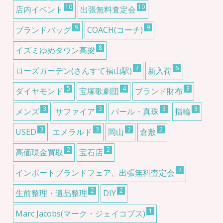
10
10
店内イベント
出張無料査定会
9
9
ブランドバッグ
COACH(コーチ)
8
イズミゆめタウン高梁
7
6
ローズガーデン(さんすて福山駅)
新入荷
5
4
3
ダイヤモンド
宝塚歌劇団
ブランド財布
3
3
3
3
メンズ
サファイア
パール・真珠
指輪
3
3
2
2
USED
エメラルド
岡山
倉敷
2
2
高価現金買取
宝石店
2
インポートブランドフェア、出張無料査定会
2
2
生前整理・遺品整理
DIY
1
Marc Jacobs(マーク・ジェイコブス)