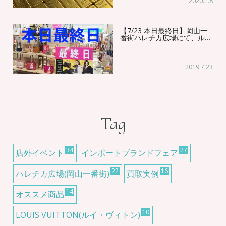
2020.1.8
【7/23 本日最終日】岡山一
番街ハレチカ広場にて、ル…
2019.7.23
Tag
34
27
店外イベント
インポートブランドフェア
22
16
ハレチカ広場(岡山一番街)
買取実例
14
オススメ商品
10
LOUIS VUITTON(ルイ・ヴィトン)