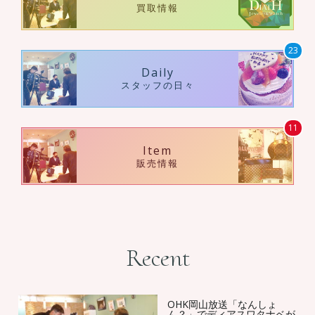
買取情報
23
Daily
スタッフの日々
11
Item
販売情報
Recent
OHK岡山放送「なんしょ
ん？」でディアスワタナベが