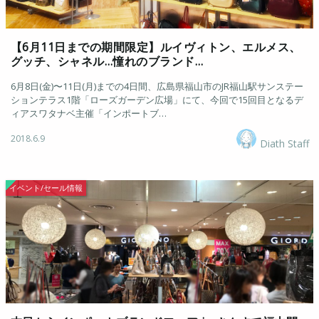
【6月11日までの期間限定】ルイヴィトン、エルメス、
グッチ、シャネル…憧れのブランド…
6月8日(金)〜11日(月)までの4日間、広島県福山市のJR福山駅サンステー
ションテラス1階「ローズガーデン広場」にて、今回で15回目となるデ
ィアスワタナベ主催「インポートブ…
2018.6.9
Diath Staff
イベント/セール情報