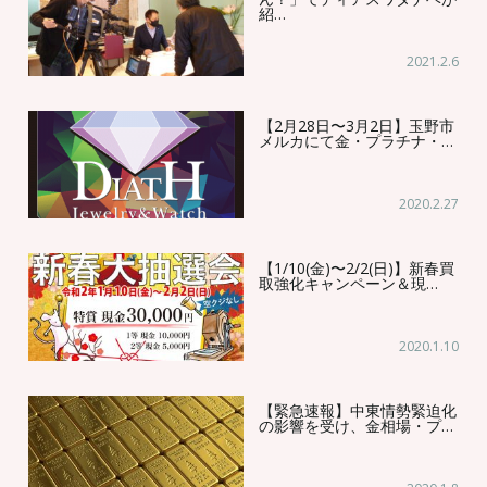
紹…
2021.2.6
【2月28日〜3月2日】玉野市
メルカにて金・プラチナ・…
2020.2.27
【1/10(金)〜2/2(日)】新春買
取強化キャンペーン＆現…
2020.1.10
【緊急速報】中東情勢緊迫化
の影響を受け、金相場・プ…