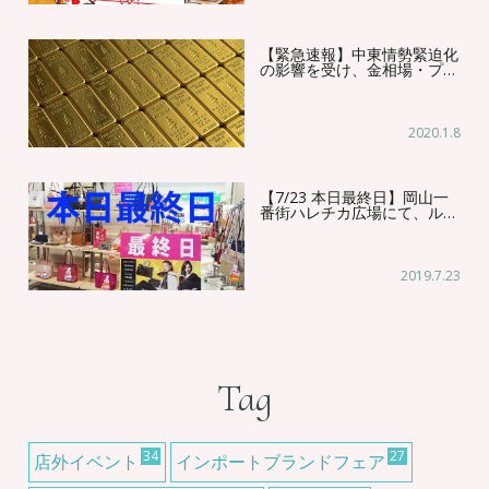
【緊急速報】中東情勢緊迫化
の影響を受け、金相場・プ…
2020.1.8
【7/23 本日最終日】岡山一
番街ハレチカ広場にて、ル…
2019.7.23
Tag
34
27
店外イベント
インポートブランドフェア