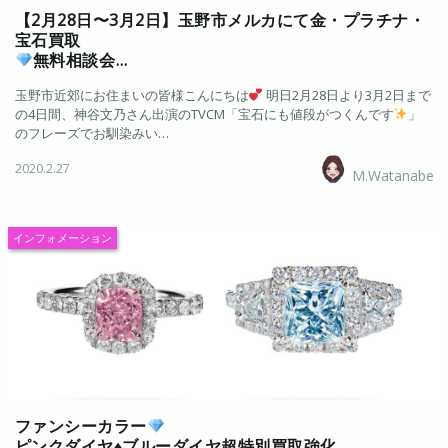
【2月28日〜3月2日】玉野市メルカにて金・プラチナ・
宝石買取
無料相談会…
玉野市近郊にお住まいの皆様こんにちは
明日2月28日より3月2日まで
の4日間、神谷文乃さん出演のTVCM「宝石にも値段がつくんです
」
のフレーズでお馴染みい…
2020.2.27
M.Watanabe
インフォメーション
ファンシーカラー
ピンクダイヤ
♦️
ブルーダイヤ超特別買取強化…