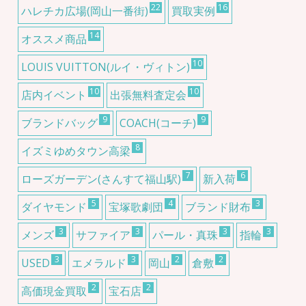
22
16
ハレチカ広場(岡山一番街)
買取実例
14
オススメ商品
10
LOUIS VUITTON(ルイ・ヴィトン)
10
10
店内イベント
出張無料査定会
9
9
ブランドバッグ
COACH(コーチ)
8
イズミゆめタウン高梁
7
6
ローズガーデン(さんすて福山駅)
新入荷
5
4
3
ダイヤモンド
宝塚歌劇団
ブランド財布
3
3
3
3
メンズ
サファイア
パール・真珠
指輪
3
3
2
2
USED
エメラルド
岡山
倉敷
2
2
高価現金買取
宝石店