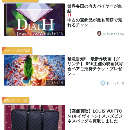
世界各国の有力バイヤーが集
結
中古の宝飾品が最も高額で売
れるチャン…
2019.1.10
M.Watanabe
サービス紹介/買取
緊急告知!! 最新作映画【グ
リンチ】 RSK主催の映画試写
会ペアご招待チケットプレゼ
ン…
2018.12.5
Diath Staff
買取/ブランド品
【高価買取】LOUIS VUITTO
N (ルイヴィトン) メンズビジ
ネスバッグを買取しました