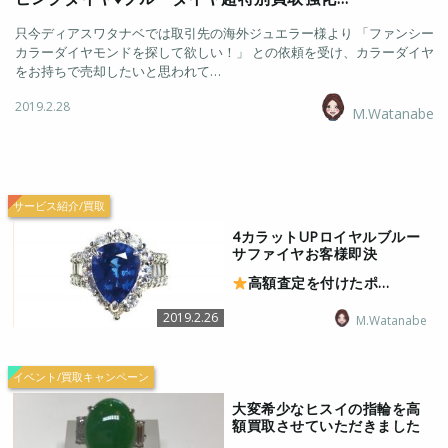
只今ディアスワタナベでは取引先の海外ジュエラー様より 「ファンシー
カラーダイヤモンドを探して欲しい！」 との依頼を受け、カラーダイヤ
をお持ちで売却したいと思われて…
2019.2.28
M.Watanabe
サービス紹介/買取
4カラットUPロイヤルブルー
サファイヤお客様即決
高額査定を付けたポ…
2019.2.26
M.Watanabe
イベント/買取キャンペーン
大変希少なヒスイの指輪を高
額買取させていただきました