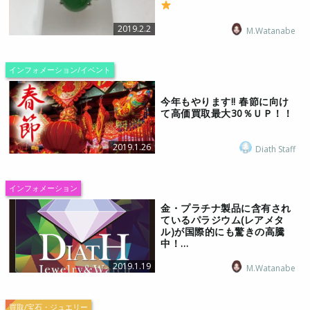
2019.2.2
M.Watanabe
インフォメーション/イベント
今年もやります!! 春節に向け
て高価買取最大30％ＵＰ！！
2019.1.26
Diath Staff
インフォメーション
金・プラチナ製品に含有され
ているパラジウム(レアメタ
ル)が国際的にも驚きの高騰
中！…
2019.1.19
M.Watanabe
買取/宝石・ジュエリー