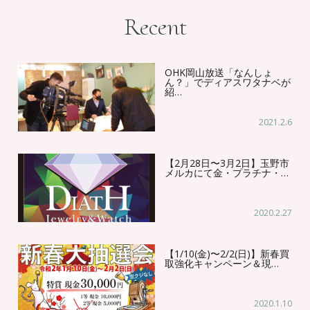
Recent
OHK岡山放送「なんしょ
ん？」でディアスワタナベが
紹…
2021.2.6
【2月28日〜3月2日】玉野市
メルカにて金・プラチナ・…
2020.2.27
【1/10(金)〜2/2(日)】新春買
取強化キャンペーン＆現…
2020.1.10