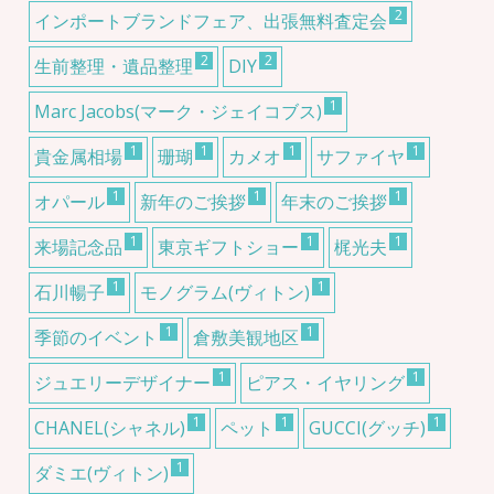
2
インポートブランドフェア、出張無料査定会
2
2
生前整理・遺品整理
DIY
1
Marc Jacobs(マーク・ジェイコブス)
1
1
1
1
貴金属相場
珊瑚
カメオ
サファイヤ
1
1
1
オパール
新年のご挨拶
年末のご挨拶
1
1
1
来場記念品
東京ギフトショー
梶光夫
1
1
石川暢子
モノグラム(ヴィトン)
1
1
季節のイベント
倉敷美観地区
1
1
ジュエリーデザイナー
ピアス・イヤリング
1
1
1
CHANEL(シャネル)
ペット
GUCCI(グッチ)
1
ダミエ(ヴィトン)