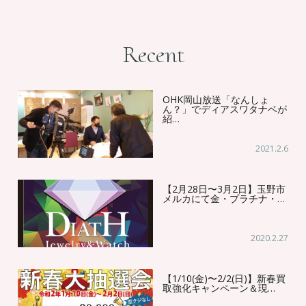
Recent
OHK岡山放送「なんしょ
ん？」でディアスワタナベが
紹…
2021.2.6
【2月28日〜3月2日】玉野市
メルカにて金・プラチナ・…
2020.2.27
【1/10(金)〜2/2(日)】新春買
取強化キャンペーン＆現…