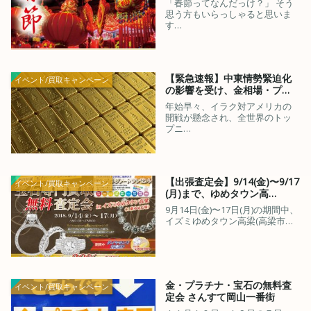
「春節ってなんだっけ？」 そう
思う方もいらっしゃると思いま
す…
【緊急速報】中東情勢緊迫化
イベント/買取キャンペーン
の影響を受け、金相場・プ…
年始早々、イラク対アメリカの
開戦が懸念され、全世界のトッ
プニ…
【出張査定会】9/14(金)〜9/17
イベント/買取キャンペーン
(月)まで、ゆめタウン高…
9月14日(金)〜17日(月)の期間中、
イズミゆめタウン高梁(高梁市…
金・プラチナ・宝石の無料査
イベント/買取キャンペーン
定会 さんすて岡山一番街