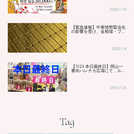
2020.1.10
【緊急速報】中東情勢緊迫化
の影響を受け、金相場・プ…
2020.1.8
【7/23 本日最終日】岡山一
番街ハレチカ広場にて、ル…
2019.7.23
Tag