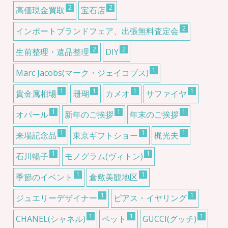
2
2
高価現金買取
宝石店
2
インポートブランドフェア、出張無料査定会
2
2
生前整理・遺品整理
DIY
1
Marc Jacobs(マーク・ジェイコブス)
1
1
1
1
貴金属相場
珊瑚
カメオ
サファイヤ
1
1
1
オパール
新年のご挨拶
年末のご挨拶
1
1
1
来場記念品
東京ギフトショー
梶光夫
1
1
石川暢子
モノグラム(ヴィトン)
1
1
季節のイベント
倉敷美観地区
1
1
ジュエリーデザイナー
ピアス・イヤリング
1
1
1
CHANEL(シャネル)
ペット
GUCCI(グッチ)