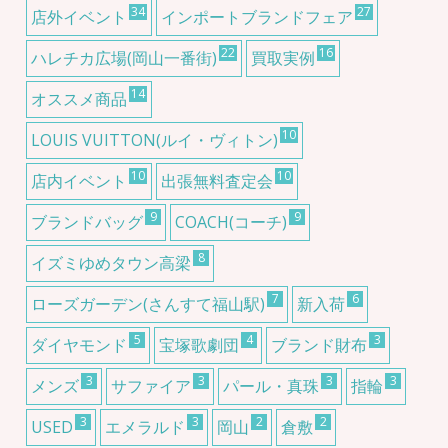
34
27
店外イベント
インポートブランドフェア
22
16
ハレチカ広場(岡山一番街)
買取実例
14
オススメ商品
10
LOUIS VUITTON(ルイ・ヴィトン)
10
10
店内イベント
出張無料査定会
9
9
ブランドバッグ
COACH(コーチ)
8
イズミゆめタウン高梁
7
6
ローズガーデン(さんすて福山駅)
新入荷
5
4
3
ダイヤモンド
宝塚歌劇団
ブランド財布
3
3
3
3
メンズ
サファイア
パール・真珠
指輪
3
3
2
2
USED
エメラルド
岡山
倉敷