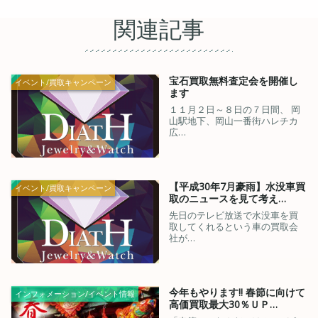
関連記事
宝石買取無料査定会を開催し
イベント/買取キャンペーン
ます
１１月２日～８日の７日間、 岡
山駅地下、岡山一番街ハレチカ
広…
【平成30年7月豪雨】水没車買
イベント/買取キャンペーン
取のニュースを見て考え…
先日のテレビ放送で水没車を買
取してくれるという車の買取会
社が…
今年もやります!! 春節に向けて
インフォメーション/イベント情報
高価買取最大30％ＵＰ…