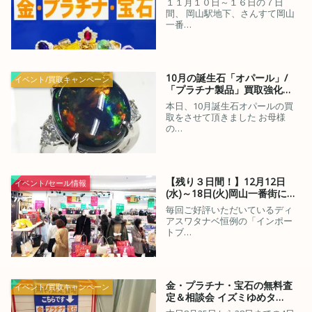
１１月１０日～１６日の７日
間、 岡山駅地下、さんすて岡山
一番…
10月の誕生石「オパール」/
イベント/買取キャンペーン
「プラチナ製品」買取強化…
本日、10月誕生石オパールの買
取をさせて頂きました お母様
の…
【残り３日間！】12月12日
イベント/セール情報
(水)～18日(火)岡山一番街に…
毎回ご好評いただいているディ
アスワタナベ恒例の「インポー
トブ…
金・プラチナ・宝石の無料査
イベント/買取キャンペーン
定＆相談会 イズミゆめタ…