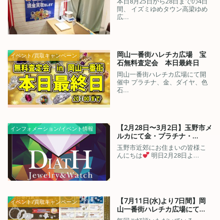
本日8月25日から28日までの4日
間、 イズミゆめタウン高梁ゆめ
広…
岡山一番街ハレチカ広場 宝
イベント/買取キャンペーン
石無料査定会 本日最終日
岡山一番街ハレチカ広場にて開
催中 プラチナ、金、ダイヤ、色
石…
【2月28日〜3月2日】玉野市メ
インフォメーション/イベント情報
ルカにて金・プラチナ・…
玉野市近郊にお住まいの皆様こ
んにちは
明日2月28日よ…
【7月11日(水)より7日間】岡
イベント/買取キャンペーン
山一番街ハレチカ広場にて…