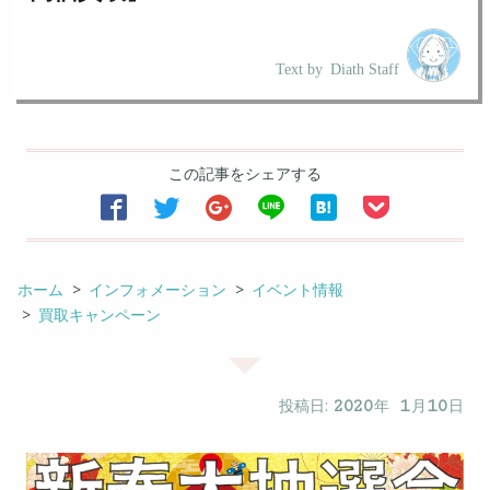
Text by
Diath Staff
この記事をシェアする






ホーム
インフォメーション
イベント情報
買取キャンペーン
投稿日:
2020
年
1
月
10
日