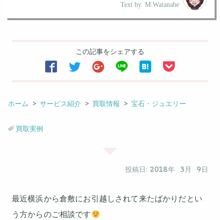
Text by
M.Watanabe
この記事をシェアする






ホーム
サービス紹介
買取情報
宝石・ジュエリー
買取実例
投稿日:
2018
年
3
月
9
日
最近横浜から倉敷にお引越しされて来たばかりだとい
う方からのご相談です