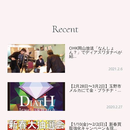
Recent
OHK岡山放送「なんしょ
ん？」でディアスワタナベが
紹…
2021.2.6
【2月28日〜3月2日】玉野市
メルカにて金・プラチナ・…
2020.2.27
【1/10(金)〜2/2(日)】新春買
取強化キャンペーン＆現…