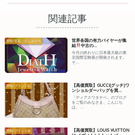
関連記事
世界各国の有力バイヤーが集
買取/宝石・ジュエリー
結
中古の…
今月の終わりに日本最大級の東
京国際宝飾展が開催されます。
そ…
【高価買取】GUCCI(グッチ)ワ
買取/ブランド品
ンショルダーバッグを買…
「ディアスワタナベ」のブログ
をご覧のみなさま、こんにち
は。 …
【高価買取】LOUIS VUITTON
買取/ブランド品