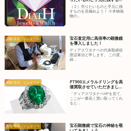
（２）売りたいものと手元に残
すものを見極めよう！ ※本物偽
物の…
宝石査定用に高倍率の顕微鏡
買取/宝石・ジュエリー
を導入しました！
ディアスワタナベの代表取締役
渡辺泰治と申します。 この度、
綺…
PT900エメラルドリングを高
買取/宝石・ジュエリー
価買取させていただきまし…
「ディアスワタナベHPを見て、
ここが一番高く買い取ってくれ
ると…
宝石顕微鏡で宝石の神秘を覗
買取/宝石・ジュエリー
いてみましょう