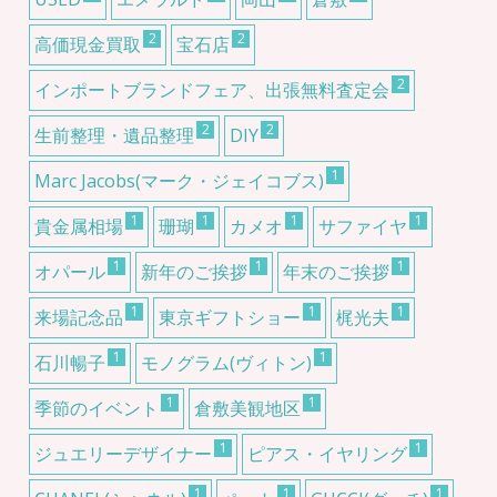
2
2
高価現金買取
宝石店
2
インポートブランドフェア、出張無料査定会
2
2
生前整理・遺品整理
DIY
1
Marc Jacobs(マーク・ジェイコブス)
1
1
1
1
貴金属相場
珊瑚
カメオ
サファイヤ
1
1
1
オパール
新年のご挨拶
年末のご挨拶
1
1
1
来場記念品
東京ギフトショー
梶光夫
1
1
石川暢子
モノグラム(ヴィトン)
1
1
季節のイベント
倉敷美観地区
1
1
ジュエリーデザイナー
ピアス・イヤリング
1
1
1