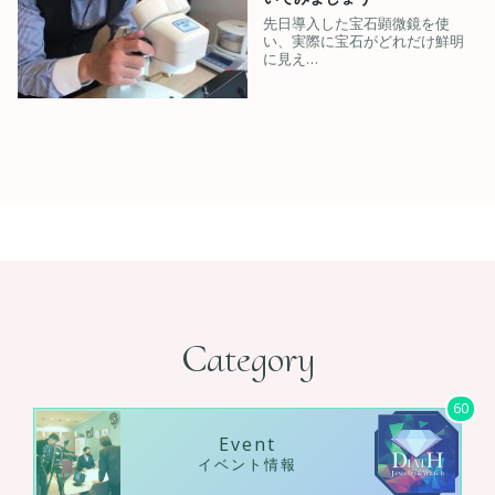
先日導入した宝石顕微鏡を使
い、実際に宝石がどれだけ鮮明
に見え…
Category
60
Event
イベント情報