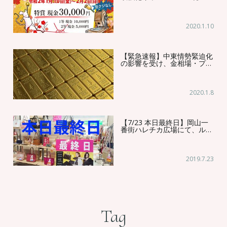
2020.1.10
【緊急速報】中東情勢緊迫化
の影響を受け、金相場・プ…
2020.1.8
【7/23 本日最終日】岡山一
番街ハレチカ広場にて、ル…
2019.7.23
Tag