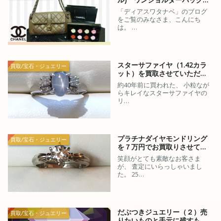
「ディアスワタナベ」のブログ
をご覧のみなさま、こんにち
は。 …
スターサファイヤ（1.42カラ
買取/宝石・ジュエリー
ット）を買取させていただ…
約40年前に買われた、 小粒なが
らキレイなスターサファイヤの
リ…
プラチナダイヤモンドリング
買取/宝石・ジュエリー
を７万円でお買取りさせて…
笑顔がとても素敵なお客さま
が、 査定にいらっしゃいまし
た。 25…
だぶつきジュエリー（２）売
買取/宝石・ジュエリー
りたいものと手元に残すも…