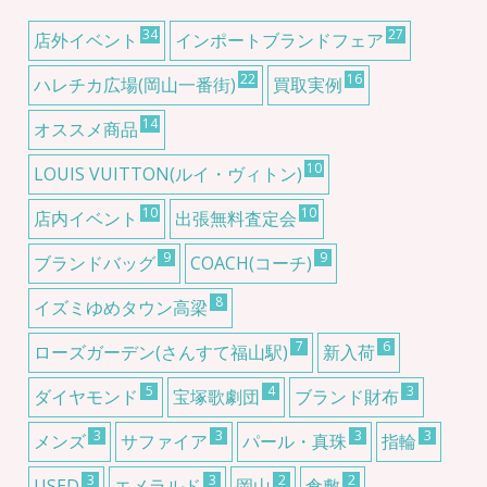
34
27
店外イベント
インポートブランドフェア
22
16
ハレチカ広場(岡山一番街)
買取実例
14
オススメ商品
10
LOUIS VUITTON(ルイ・ヴィトン)
10
10
店内イベント
出張無料査定会
9
9
ブランドバッグ
COACH(コーチ)
8
イズミゆめタウン高梁
7
6
ローズガーデン(さんすて福山駅)
新入荷
5
4
3
ダイヤモンド
宝塚歌劇団
ブランド財布
3
3
3
3
メンズ
サファイア
パール・真珠
指輪
3
3
2
2
USED
エメラルド
岡山
倉敷