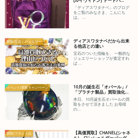
(ルイヴィトン) トートバ…
「ディアスワタナベ」のブログ
をご覧のみなさま、こんにち
は。 …
ディアスワタナベだから出来
買取/宝石・ジュエリー
る他店との違い
宝石のついた指輪を、 一般的な
ジュエリーショップが査定すれ
ば …
10月の誕生石「オパール」/
イベント/買取キャンペーン
「プラチナ製品」買取強化…
本日、10月誕生石オパールの買
取をさせて頂きました お母様
の…
【高価買取】CHANEL(シャネ
買取/ブランド品
ル) ワンショルダーバッグ…