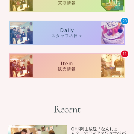
買取情報
23
Daily
スタッフの日々
11
Item
販売情報
Recent
OHK岡山放送「なんしょ
ん？」でディアスワタナベが