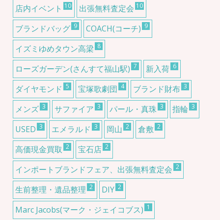
10
10
店内イベント
出張無料査定会
9
9
ブランドバッグ
COACH(コーチ)
8
イズミゆめタウン高梁
7
6
ローズガーデン(さんすて福山駅)
新入荷
5
4
3
ダイヤモンド
宝塚歌劇団
ブランド財布
3
3
3
3
メンズ
サファイア
パール・真珠
指輪
3
3
2
2
USED
エメラルド
岡山
倉敷
2
2
高価現金買取
宝石店
2
インポートブランドフェア、出張無料査定会
2
2
生前整理・遺品整理
DIY
1
Marc Jacobs(マーク・ジェイコブス)