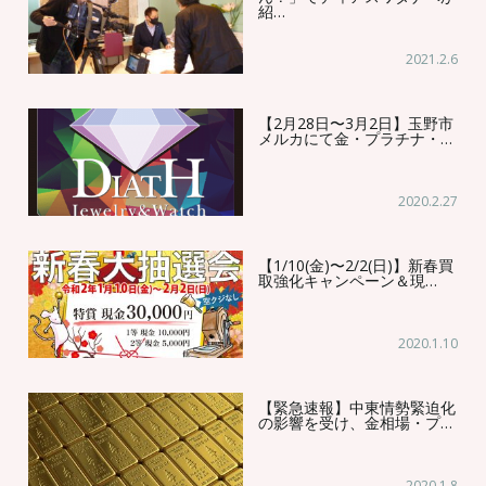
紹…
2021.2.6
【2月28日〜3月2日】玉野市
メルカにて金・プラチナ・…
2020.2.27
【1/10(金)〜2/2(日)】新春買
取強化キャンペーン＆現…
2020.1.10
【緊急速報】中東情勢緊迫化
の影響を受け、金相場・プ…
2020.1.8