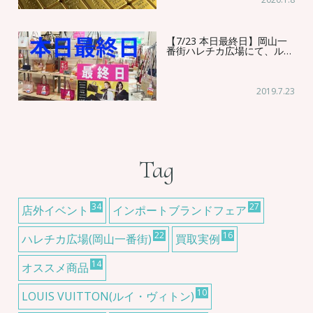
【7/23 本日最終日】岡山一
番街ハレチカ広場にて、ル…
2019.7.23
Tag
34
27
店外イベント
インポートブランドフェア
22
16
ハレチカ広場(岡山一番街)
買取実例
14
オススメ商品
10
LOUIS VUITTON(ルイ・ヴィトン)