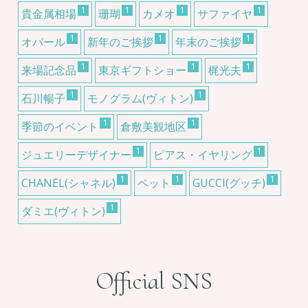
1
1
1
1
貴金属相場
珊瑚
カメオ
サファイヤ
1
1
1
オパール
新年のご挨拶
年末のご挨拶
1
1
1
来場記念品
東京ギフトショー
梶光夫
1
1
石川暢子
モノグラム(ヴィトン)
1
1
季節のイベント
倉敷美観地区
1
1
ジュエリーデザイナー
ピアス・イヤリング
1
1
1
CHANEL(シャネル)
ペット
GUCCI(グッチ)
1
ダミエ(ヴィトン)
Official SNS