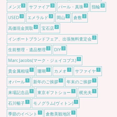
3
3
3
3
メンズ
サファイア
パール・真珠
指輪
3
3
2
2
USED
エメラルド
岡山
倉敷
2
2
高価現金買取
宝石店
2
インポートブランドフェア、出張無料査定会
2
2
生前整理・遺品整理
DIY
1
Marc Jacobs(マーク・ジェイコブス)
1
1
1
1
貴金属相場
珊瑚
カメオ
サファイヤ
1
1
1
オパール
新年のご挨拶
年末のご挨拶
1
1
1
来場記念品
東京ギフトショー
梶光夫
1
1
石川暢子
モノグラム(ヴィトン)
1
1
季節のイベント
倉敷美観地区