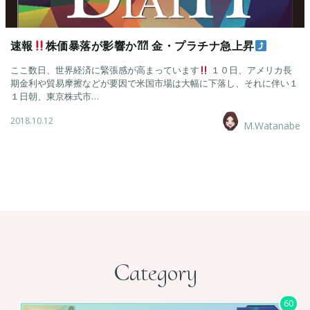
速報
株価暴落が影響か⁈⁈ 金・プラチナ急上昇
ここ数日、世界経済に緊張感が高まっています
１０日、アメリカ長
期金利や貿易摩擦などが要因で米国市場は大幅に下落し、それに伴い１
１日朝、東京株式市…
2018.10.12
M.Watanabe
Category
60