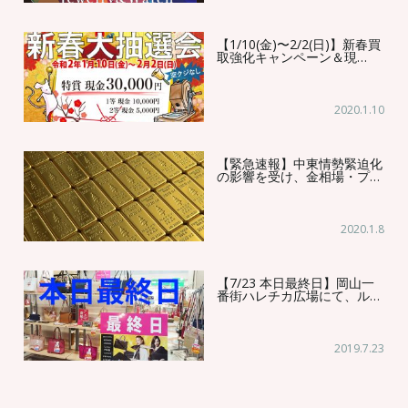
【1/10(金)〜2/2(日)】新春買
取強化キャンペーン＆現…
2020.1.10
【緊急速報】中東情勢緊迫化
の影響を受け、金相場・プ…
2020.1.8
【7/23 本日最終日】岡山一
番街ハレチカ広場にて、ル…
2019.7.23