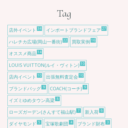
Tag
34
27
店外イベント
インポートブランドフェア
22
16
ハレチカ広場(岡山一番街)
買取実例
14
オススメ商品
10
LOUIS VUITTON(ルイ・ヴィトン)
10
10
店内イベント
出張無料査定会
9
9
ブランドバッグ
COACH(コーチ)
8
イズミゆめタウン高梁
7
6
ローズガーデン(さんすて福山駅)
新入荷
5
4
3
ダイヤモンド
宝塚歌劇団
ブランド財布