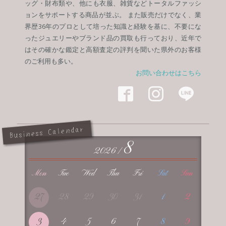
ッグ・財布類や、他にも衣服、雑貨などトータルファッシ
ョンをサポートする商品が並ぶ。 また販売だけでなく、業
界歴36年のプロとして培った知識と経験を基に、不要にな
ったジュエリーやブランド品の買取も行っており、近年で
はその確かな鑑定と高額査定の評判を聞いた県外のお客様
のご利用も多い。
お問い合わせはこちら



Business Calendar
8
2026 /
Mon
Tue
Wed
Thu
Fri
Sat
Sun
27
28
29
30
31
1
2
3
4
5
6
7
8
9