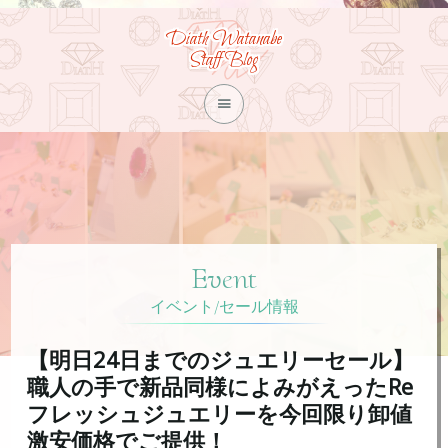
Diath Watanabe
Staff Blog

Event
イベント/セール情報
【明日24日までのジュエリーセール】
職人の手で新品同様によみがえったRe
フレッシュジュエリーを今回限り卸値
激安価格でご提供！