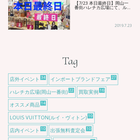
【7/23 本日最終日】岡山一
番街ハレチカ広場にて、ル…
2019.7.23
Tag
34
27
店外イベント
インポートブランドフェア
22
16
ハレチカ広場(岡山一番街)
買取実例
14
オススメ商品
10
LOUIS VUITTON(ルイ・ヴィトン)
10
10
店内イベント
出張無料査定会