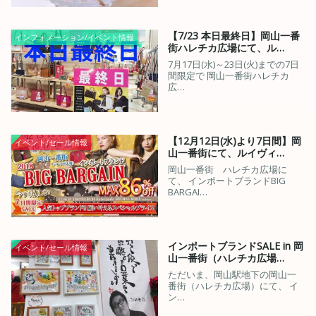
【7/23 本日最終日】岡山一番
インフォメーション/イベント情報
街ハレチカ広場にて、ル…
7月17日(水)～23日(火)までの7日
間限定で 岡山一番街ハレチカ
広…
【12月12日(水)より7日間】岡
イベント/セール情報
山一番街にて、ルイヴィ…
岡山一番街 ハレチカ広場に
て、 インポートブランドBIG
BARGAI…
インポートブランドSALE in 岡
イベント/セール情報
山一番街（ハレチカ広場…
ただいま、岡山駅地下の岡山一
番街（ハレチカ広場）にて、 イ
ン…