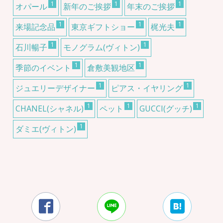
1
1
1
オパール
新年のご挨拶
年末のご挨拶
1
1
1
来場記念品
東京ギフトショー
梶光夫
1
1
石川暢子
モノグラム(ヴィトン)
1
1
季節のイベント
倉敷美観地区
1
1
ジュエリーデザイナー
ピアス・イヤリング
1
1
1
CHANEL(シャネル)
ペット
GUCCI(グッチ)
1
ダミエ(ヴィトン)


