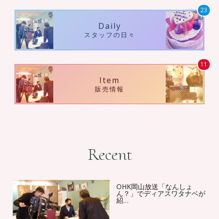
23
Daily
スタッフの日々
11
Item
販売情報
Recent
OHK岡山放送「なんしょ
ん？」でディアスワタナベが
紹…