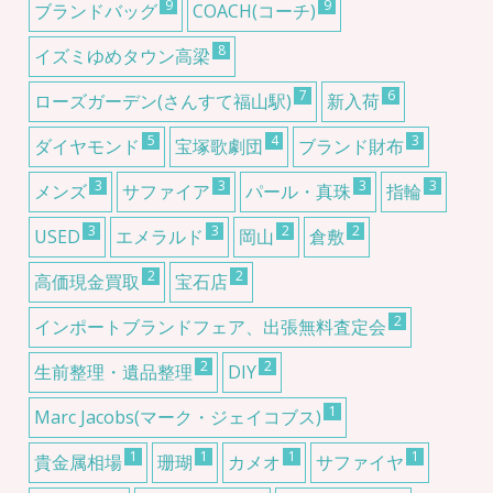
9
9
ブランドバッグ
COACH(コーチ)
8
イズミゆめタウン高梁
7
6
ローズガーデン(さんすて福山駅)
新入荷
5
4
3
ダイヤモンド
宝塚歌劇団
ブランド財布
3
3
3
3
メンズ
サファイア
パール・真珠
指輪
3
3
2
2
USED
エメラルド
岡山
倉敷
2
2
高価現金買取
宝石店
2
インポートブランドフェア、出張無料査定会
2
2
生前整理・遺品整理
DIY
1
Marc Jacobs(マーク・ジェイコブス)
1
1
1
1
貴金属相場
珊瑚
カメオ
サファイヤ