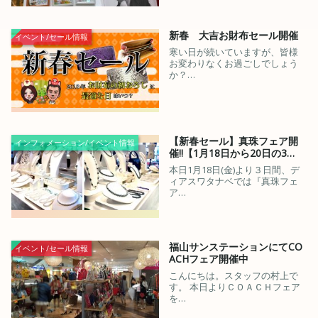
新春 大吉お財布セール開催
イベント/セール情報
寒い日が続いていますが、皆様
お変わりなくお過ごしでしょう
か？…
【新春セール】真珠フェア開
インフォメーション/イベント情報
催!!【1月18日から20日の3…
本日1月18日(金)より３日間、デ
ィアスワタナベでは『真珠フェ
ア…
福山サンステーションにてCO
イベント/セール情報
ACHフェア開催中
こんにちは。スタッフの村上で
す。 本日よりＣＯＡＣＨフェア
を…