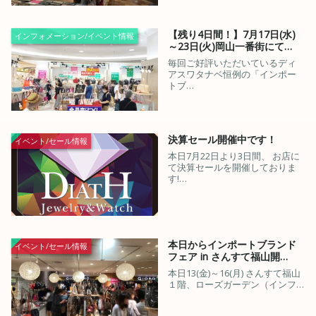
【残り4日間！】7月17日(水)
インフォメーション/イベント情報
～23日(火)岡山一番街にて…
毎回ご好評いただいているディ
アスワタナベ恒例の「インポー
トブ…
決算セール開催中です！
イベント/セール情報
本日7月22日より3日間、 お店に
て決算セールを開催しておりま
す!…
本日からインポートブランド
イベント/セール情報
フェア in さんすて福山開…
本日13(金)～16(月) さんすて福山
１階、ローズガーデン（インフ…