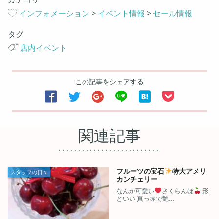
インフォメーション
>
イベント情報
>
セール情報
タグ
店内イベント
この記事をシェアする






関連記事
フルーツの宝石
特大アメリ
スタッフの日々
カンチェリー
なんか可愛い
さくらんぼ
形
といい 真っ赤で艶…